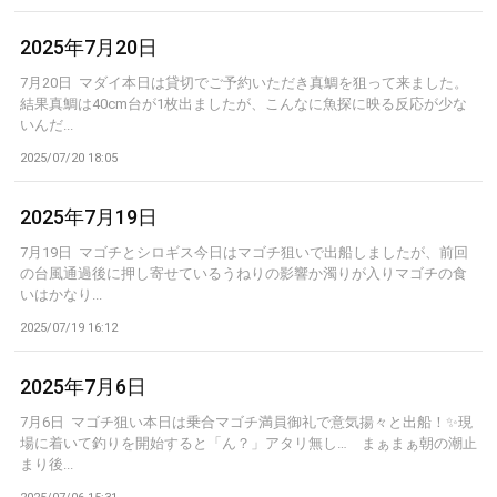
2025年7月20日
7月20日 マダイ本日は貸切でご予約いただき真鯛を狙って来ました。
結果真鯛は40cm台が1枚出ましたが、こんなに魚探に映る反応が少な
いんだ...
2025/07/20 18:05
2025年7月19日
7月19日 マゴチとシロギス今日はマゴチ狙いで出船しましたが、前回
の台風通過後に押し寄せているうねりの影響か濁りが入りマゴチの食
いはかなり...
2025/07/19 16:12
2025年7月6日
7月6日 マゴチ狙い本日は乗合マゴチ満員御礼で意気揚々と出船！✨️現
場に着いて釣りを開始すると「ん？」アタリ無し… まぁまぁ朝の潮止
まり後...