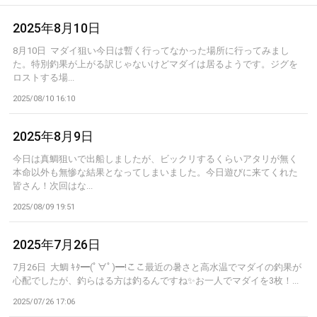
2025年8月10日
8月10日 マダイ狙い今日は暫く行ってなかった場所に行ってみまし
た。特別釣果が上がる訳じゃないけどマダイは居るようです。ジグを
ロストする場...
2025/08/10 16:10
2025年8月9日
今日は真鯛狙いで出船しましたが、ビックリするくらいアタリが無く
本命以外も無惨な結果となってしまいました。今日遊びに来てくれた
皆さん！次回はな...
2025/08/09 19:51
2025年7月26日
7月26日 大鯛 ｷﾀ━(ﾟ∀ﾟ)━!ここ最近の暑さと高水温でマダイの釣果が
心配でしたが、釣らはる方は釣るんですね✨お一人でマダイを3枚！...
2025/07/26 17:06