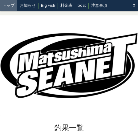
»
トップ
お知らせ
Big Fish
料金表
boat
注意事項
周知事項
釣果一覧